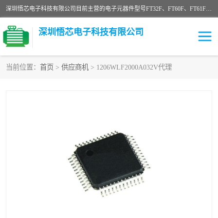
深圳悟芯电子科技有限公司目前主营的电子元器件型号FT32F、FT60F、FT61F、FT62F、FT64F、FT61FC、MCU EEPROM MOS LDO 稳压管 触摸IC DC-DC AC-DC 协议IC等，广泛应用于LED射灯、LED日光灯、等诸多领域。
深圳悟芯电子科技有限公司
当前位置：
首页
>
供应商机
> 1206WLF2000A032V代理
单片机
LDO
稳压管
MOS
其他IC
FT32F
FT60F
FT61F
FT62F
FT64F
辉芒
FT61FC