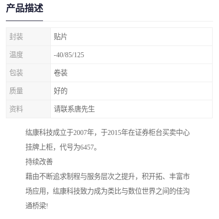
产品描述
封装
贴片
温度
-40/85/125
包装
卷装
质量
好的
资料
请联系唐先生
纮康科技成立于2007年，于2015年在证券柜台买卖中心
挂牌上柜，代号为6457。
持续改善
藉由不断追求制程与服务层次之提升，积开拓、丰富市
场应用，纮康科技致力成为类比与数位世界之间的佳沟
通桥梁!