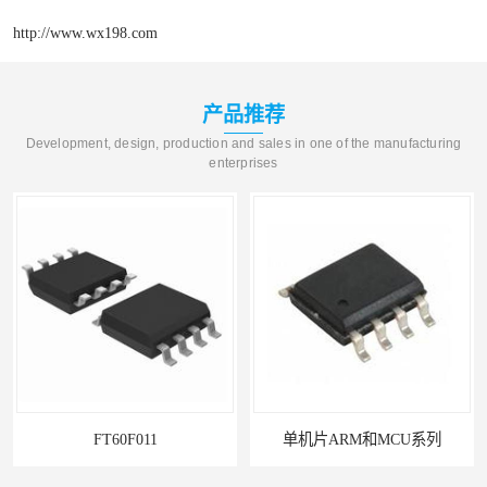
http://www.wx198.com
产品推荐
Development, design, production and sales in one of the manufacturing
enterprises
FT60F011
单机片ARM和MCU系列