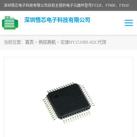
深圳悟芯电子科技有限公司目前主营的电子元器件型号FT32F、FT60F、FT61F、FT62F、FT64F、FT61FC、MCU EEPROM MOS LDO 稳压管 触摸IC DC-DC AC-DC 协议IC等，广泛应用于LED射灯、LED日光灯、等诸多领域。
深圳悟芯电子科技有限公司
当前位置：
首页
>
供应商机
> 宏康HY2510BJ-H2C代理
单片机
LDO
稳压管
MOS
其他IC
FT32F
FT60F
FT61F
FT62F
FT64F
辉芒
FT61FC