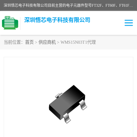
深圳悟芯电子科技有限公司目前主营的电子元器件型号FT32F、FT60F、FT61F、FT62F、FT64F、FT61FC、MCU EEPROM MOS LDO 稳压管 触摸IC DC-DC AC-DC 协议IC等，广泛应用于LED射灯、LED日光灯、等诸多领域。
深圳悟芯电子科技有限公司
当前位置：
首页
>
供应商机
> WMS15N03T1代理
单片机
LDO
稳压管
MOS
其他IC
FT32F
FT60F
FT61F
FT62F
FT64F
辉芒
FT61FC