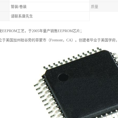
管装/卷装
质量
请联系唐先生
EEPROM工艺，于2005年量产销售EEPROM芯片；
成立于美国加州硅谷旁的菲蒙市（Fremont，CA）。创建者毕业于美国学