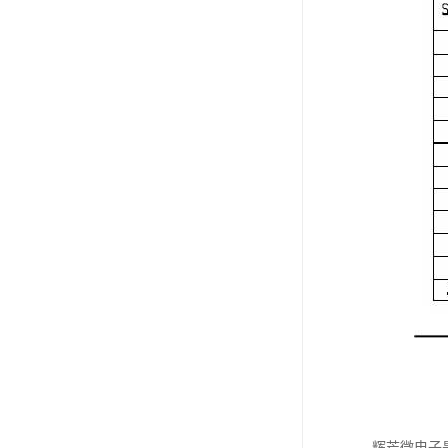
辉芒微电子