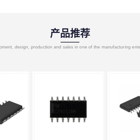
产品推荐
ment, design, production and sales in one of the manufacturing ent