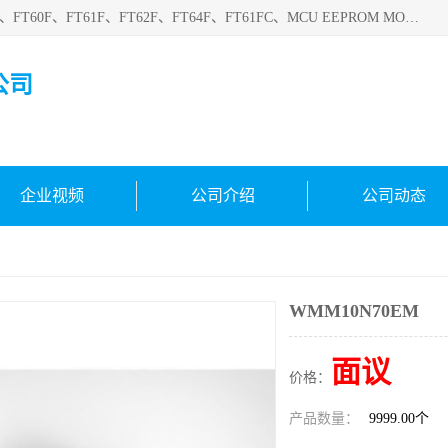
深圳悟芯电子科技有限公司目前主营的电子元器件型号FT32F、FT60F、FT61F、FT62F、FT64F、FT61FC、MCU EEPROM MOS LDO 稳压管 触摸IC DC-DC AC-DC 协议IC等，广泛应用于LED射灯、LED日光灯、等诸多领域。
公司
企业视频
公司介绍
公司动态
WMM10N70EM
面议
价格：
产品数量：
9999.00个