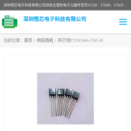
深圳悟芯电子科技有限公司目前主营的电子元器件型号FT32F、FT60F、FT61F、FT62F、FT64F、FT61FC、MCU EEPROM MOS LDO 稳压管 触摸IC DC-DC AC-DC 协议IC等，广泛应用于LED射灯、LED日光灯、等诸多领域。
深圳悟芯电子科技有限公司
当前位置：
首页
>
供应商机
> 辉芒微FT25C64A-USG-B
单片机
LDO
稳压管
MOS
其他IC
FT32F
FT60F
FT61F
FT62F
FT64F
辉芒
FT61FC