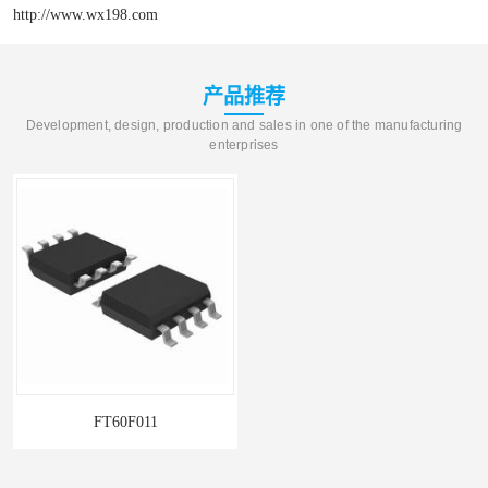
http://www.wx198.com
产品推荐
Development, design, production and sales in one of the manufacturing
enterprises
FT60F011
单机片ARM和MCU系列