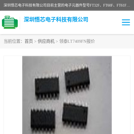
深圳悟芯电子科技有限公司目前主营的电子元器件型号FT32F、FT60F、FT61F、FT62F、FT64F、FT61FC、MCU EEPROM MOS LDO 稳压管 触摸IC DC-DC AC-DC 协议IC等，广泛应用于LED射灯、LED日光灯、等诸多领域。
深圳悟芯电子科技有限公司
当前位置：
首页
>
供应商机
> 领泰LT7409FN报价
单片机
LDO
稳压管
MOS
其他IC
FT32F
FT60F
FT61F
FT62F
FT64F
辉芒
FT61FC