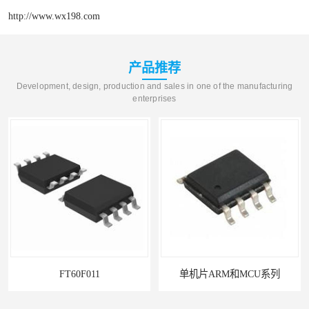
http://www.wx198.com
产品推荐
Development, design, production and sales in one of the manufacturing
enterprises
FT60F011
单机片ARM和MCU系列