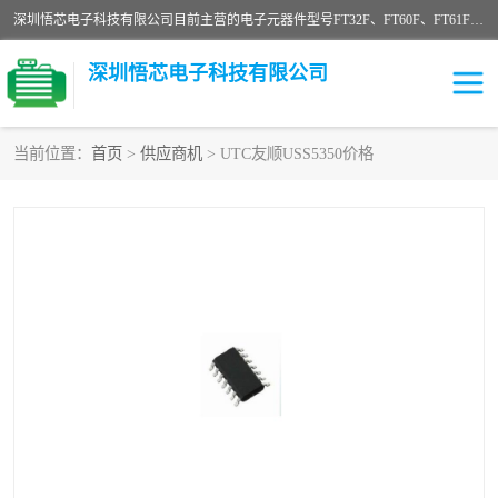
深圳悟芯电子科技有限公司目前主营的电子元器件型号FT32F、FT60F、FT61F、FT62F、FT64F、FT61FC、MCU EEPROM MOS LDO 稳压管 触摸IC DC-DC AC-DC 协议IC等，广泛应用于LED射灯、LED日光灯、等诸多领域。
深圳悟芯电子科技有限公司
当前位置：
首页
>
供应商机
> UTC友顺USS5350价格
单片机
LDO
稳压管
MOS
其他IC
FT32F
FT60F
FT61F
FT62F
FT64F
辉芒
FT61FC