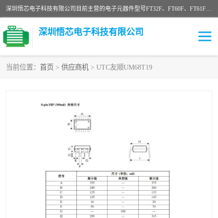
深圳悟芯电子科技有限公司目前主营的电子元器件型号FT32F、FT60F、FT61F、FT62F、FT64F、FT61FC、MCU EEPROM MOS LDO 稳压管 触摸IC DC-DC AC-DC 协议IC等，广泛应用于LED射灯、LED日光灯、等诸多领域。
深圳悟芯电子科技有限公司
当前位置：
首页
>
供应商机
> UTC友顺UM68T19
单片机
LDO
稳压管
MOS
其他IC
FT32F
FT60F
FT61F
FT62F
FT64F
辉芒
FT61FC