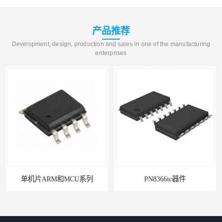
产品推荐
Development, design, production and sales in one of the manufacturing
enterprises
单机片ARM和MCU系列
PN8366ic器件