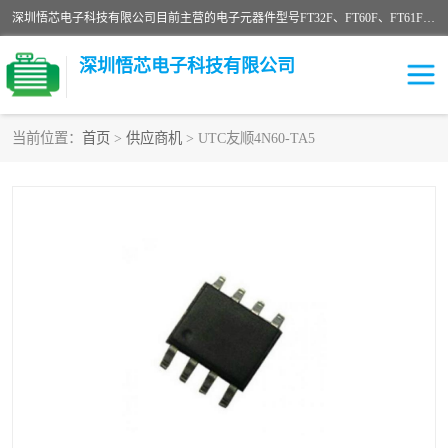
深圳悟芯电子科技有限公司目前主营的电子元器件型号FT32F、FT60F、FT61F、FT62F、FT64F、FT61FC、MCU EEPROM MOS LDO 稳压管 触摸IC DC-DC AC-DC 协议IC等，广泛应用于LED射灯、LED日光灯、等诸多领域。
深圳悟芯电子科技有限公司
当前位置：
首页
>
供应商机
> UTC友顺4N60-TA5
单片机
LDO
稳压管
MOS
其他IC
FT32F
FT60F
FT61F
FT62F
FT64F
辉芒
FT61FC