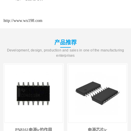
http://www.wx198.com
产品推荐
Development, design, production and sales in one of the manufacturing
enterprises
PN8161电源ic的作用
电源芯片ic