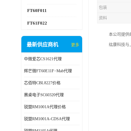
包装
FT60F011
资料
FT61F022
本公司提供
最新供应商机
纮康科技与
更多
中微爱芯CS1621代理
辉芒微FT60E11F−Mab代理
芯佰特CBL8227价格
赛桌电子SC60320代理
锐盟RM1001A代理价格
锐盟RM1001A-CDSA代理
锐盟RM1105A代理