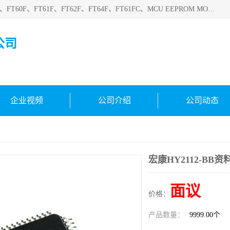
深圳悟芯电子科技有限公司目前主营的电子元器件型号FT32F、FT60F、FT61F、FT62F、FT64F、FT61FC、MCU EEPROM MOS LDO 稳压管 触摸IC DC-DC AC-DC 协议IC等，广泛应用于LED射灯、LED日光灯、等诸多领域。
公司
企业视频
公司介绍
公司动态
宏康HY2112-BB资
面议
价格：
产品数量：
9999.00个