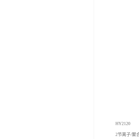
HY2120
2节离子/聚