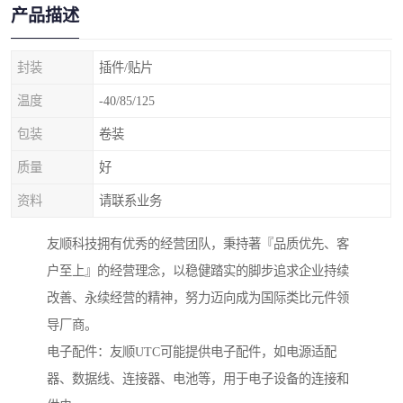
产品描述
封装
插件/贴片
温度
-40/85/125
包装
卷装
质量
好
资料
请联系业务
友顺科技拥有优秀的经营团队，秉持著『品质优先、客
户至上』的经营理念，以稳健踏实的脚步追求企业持续
改善、永续经营的精神，努力迈向成为国际类比元件领
导厂商。
电子配件：友顺UTC可能提供电子配件，如电源适配
器、数据线、连接器、电池等，用于电子设备的连接和