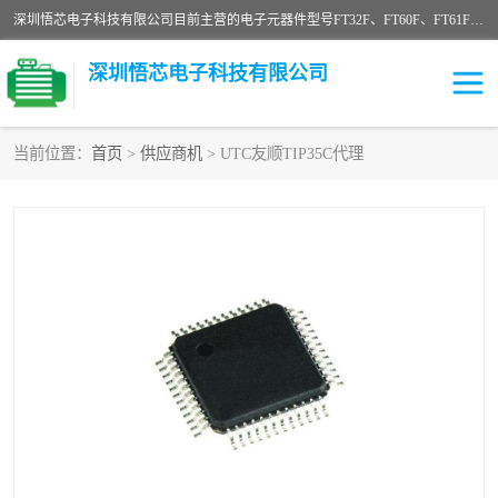
深圳悟芯电子科技有限公司目前主营的电子元器件型号FT32F、FT60F、FT61F、FT62F、FT64F、FT61FC、MCU EEPROM MOS LDO 稳压管 触摸IC DC-DC AC-DC 协议IC等，广泛应用于LED射灯、LED日光灯、等诸多领域。
深圳悟芯电子科技有限公司
当前位置：
首页
>
供应商机
> UTC友顺TIP35C代理
单片机
LDO
稳压管
MOS
其他IC
FT32F
FT60F
FT61F
FT62F
FT64F
辉芒
FT61FC