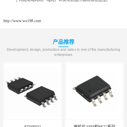
http://www.wx198.com
产品推荐
Development, design, production and sales in one of the manufacturing
enterprises
FT60F011
单机片ARM和MCU系列