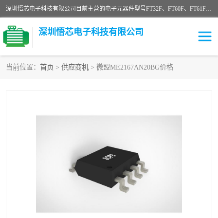
深圳悟芯电子科技有限公司目前主营的电子元器件型号FT32F、FT60F、FT61F、FT62F、FT64F、FT61FC、MCU EEPROM MOS LDO 稳压管 触摸IC DC-DC AC-DC 协议IC等，广泛应用于LED射灯、LED日光灯、等诸多领域。
深圳悟芯电子科技有限公司
当前位置：
首页
>
供应商机
> 微盟ME2167AN20BG价格
单片机
LDO
稳压管
MOS
其他IC
FT32F
FT60F
FT61F
FT62F
FT64F
辉芒
FT61FC