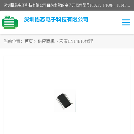
深圳悟芯电子科技有限公司目前主营的电子元器件型号FT32F、FT60F、FT61F、FT62F、FT64F、FT61FC、MCU EEPROM MOS LDO 稳压管 触摸IC DC-DC AC-DC 协议IC等，广泛应用于LED射灯、LED日光灯、等诸多领域。
深圳悟芯电子科技有限公司
当前位置：
首页
>
供应商机
> 宏康HY14E10代理
单片机
LDO
稳压管
MOS
其他IC
FT32F
FT60F
FT61F
FT62F
FT64F
辉芒
FT61FC