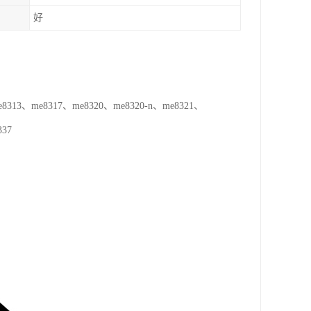
好
13、me8317、me8320、me8320-n、me8321、
337