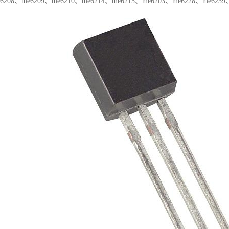
6208、me6209、me6210、me6214、me6215、me6203、me6228、me6239