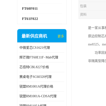
包装
FT60F011
资料
FT61F022
是一家从事
最新供应商机
原边控制芯片me
更多
me8325、me
中微爱芯CS1621代理
功率因素校正
辉芒微FT60E11F−Mab代理
非隔离型降压
芯佰特CBL8227价格
赛桌电子SC60320代理
锐盟RM1001A代理价格
锐盟RM1001A-CDSA代理
锐盟RM1105A代理