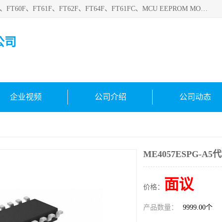
深圳悟芯电子科技有限公司目前主营的电子元器件型号FT32F、FT60F、FT61F、FT62F、FT64F、FT61FC、MCU EEPROM MOS LDO 稳压管 触摸IC DC-DC AC-DC 协议IC等，广泛应用于LED射灯、LED日光灯、等诸多领域。
公司
企业视频
公司介绍
公司动态
ME4057ESPG-A5
面议
价格：
产品数量：
9999.00个