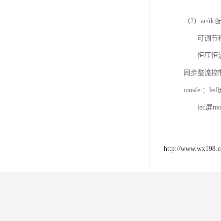
（2）ac
可调节精密基准
恒压恒流控制器
同步整流控制器：
mosfet：
led屏mos&
http://www.wx198.