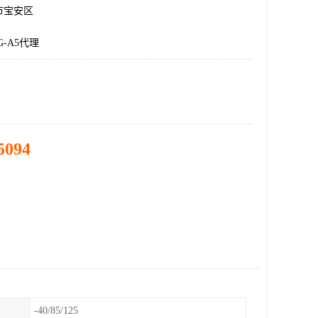
市宝安区
PG-A5代理
5094
-40/85/125