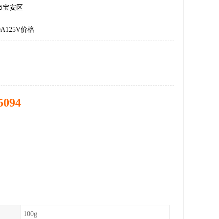
市宝安区
0A125V价格
5094
100g