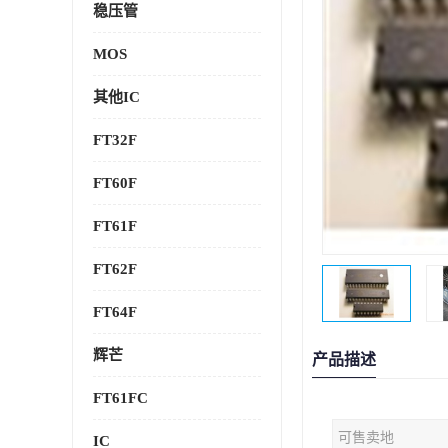
稳压管
MOS
其他IC
FT32F
FT60F
FT61F
FT62F
FT64F
辉芒
产品描述
FT61FC
可售卖地
IC