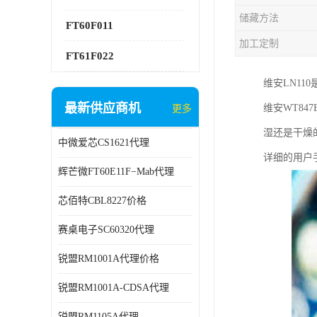
储藏方法
FT60F011
加工定制
FT61F022
维安LN1
最新供应商机
维安WT8
更多
湿还是干燥
中微爱芯CS1621代理
详细的用户
辉芒微FT60E11F−Mab代理
芯佰特CBL8227价格
赛桌电子SC60320代理
锐盟RM1001A代理价格
锐盟RM1001A-CDSA代理
锐盟RM1105A代理