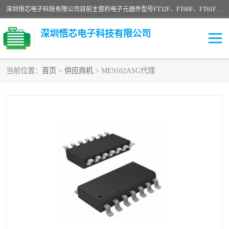
深圳悟芯电子科技有限公司目前主营的电子元器件型号FT32F、FT60F、FT61F、FT62F、FT64F、FT61FC、MCU EEPROM MOS LDO 稳压管 触摸IC DC-DC AC-DC 协议IC等，广泛应用于LED射灯、LED日光灯、等诸多领域。
深圳悟芯电子科技有限公司
当前位置：
首页
>
供应商机
> ME9102ASG代理
单片机
LDO
稳压管
MOS
其他IC
FT32F
FT60F
FT61F
FT62F
FT64F
辉芒
FT61FC