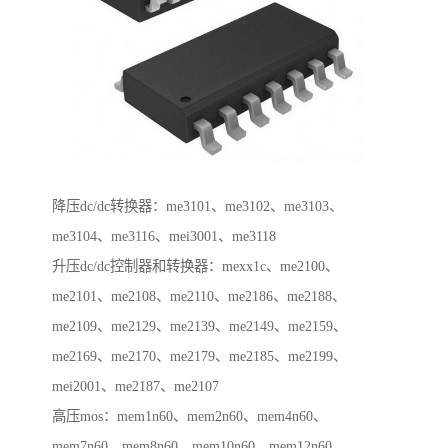
降压dc/dc转换器：me3101、me3102、me3103、
me3104、me3116、mei3001、me3118
升压dc/dc控制器和转换器：mexx1c、me2100、
me2101、me2108、me2110、me2186、me2188、
me2109、me2129、me2139、me2149、me2159、
me2169、me2170、me2179、me2185、me2199、
mei2001、me2187、me2107
高压mos：mem1n60、mem2n60、mem4n60、
mem7n60、mem8n60、mem10n60、mem12n60、